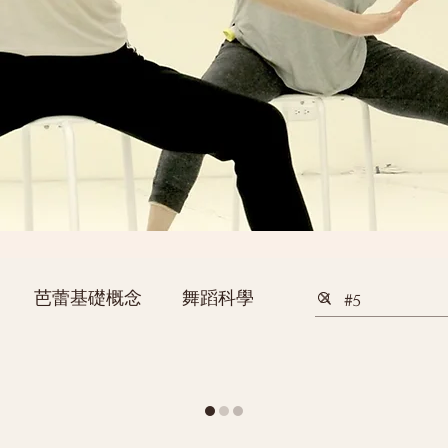
芭蕾基礎概念
舞蹈科學
身體訓練