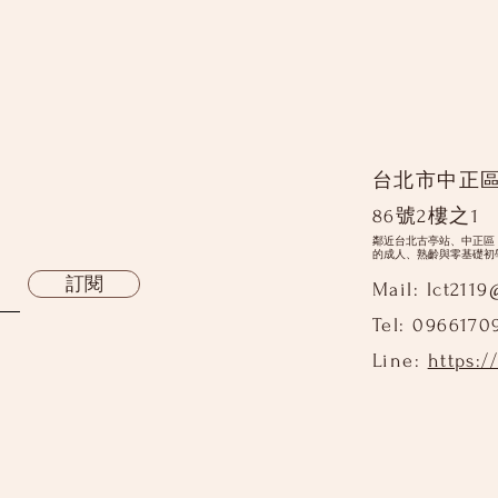
台北市中正
86號2樓之1
鄰近台北古亭站、中正區
的成人、熟齡與零基礎初
訂閱
Mail:
lct211
Tel: 0966170
Line:
https:/