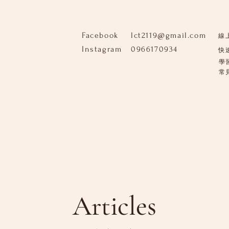
Facebook
lct2119@gmail.com
線
Instagram
0966170934
快
學
​
Articles