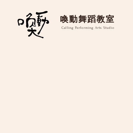
​喚動舞蹈教室
Calling Performing Arts Studio