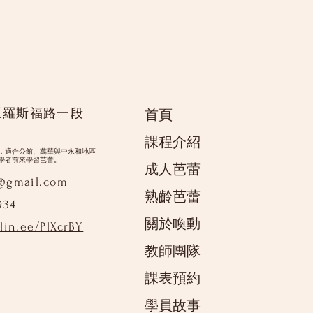
區羅斯福路一段
首頁
課程介紹
，適合公館、萬華與中永和地區
學者前來學習芭蕾。
成人芭蕾
9@gmail.com
熟齡芭蕾
934
關於喚動
/lin.ee/PlXcrBY
教師團隊
課表預約
學員故事