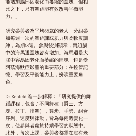
能增加腦部因老化而萎縮的區塊。但相
比之下，只有舞蹈能有效改善平衡能
力。」
研究參與者為平均68歲的老人，分組參
加每週一次的舞蹈課或肌力與柔軟度訓
練，為期18週。參與後測顯示，兩組腦
中的海馬迴區塊皆有增加。海馬迴是大
腦中容易因老化而萎縮的區塊，也是受
阿茲海默症影響的重要部分；在控管記
憶、學習及平衡能力上，扮演重要角
色。
Dr. Rehfeld 進一步解釋：「研究提供的舞
蹈課程，包含了不同舞種（爵士、方
塊、拉丁、排舞），舞步、手勢、組合
序列、速度與律動，皆為每兩週變化一
次，使參與者處於持續學習的狀態中。
此外，每次上課，參與者都需在沒有老