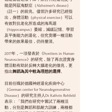
能是阿茲海默症（Alzheimer’s diease）
（註一）的前兆。儘管許多研究已經指
出，身體活動（physical exercise）可以
有效對抗老化所造成的海馬迴
（hippocampus）萎縮，減緩記憶、學習
及平衡能力的退化，但究竟哪一種活動
帶來的效果最佳，仍待釐清。
2017年，一項發表於《Frontiers in Human 
Neuroscience》的研究，除了再次證實身
體活動有助於反轉大腦老化的徵兆，更
指出
舞蹈為其中較為理想的選擇
。
目前任職於德國神經退化疾病中心
（German center for Neurodegenerative 
Disease）的研究主持人Dr. Kathrin Rehfeld
表示：「我們在研究中嘗試了兩種活
動，分別是舞蹈和肌耐力訓練，兩種都