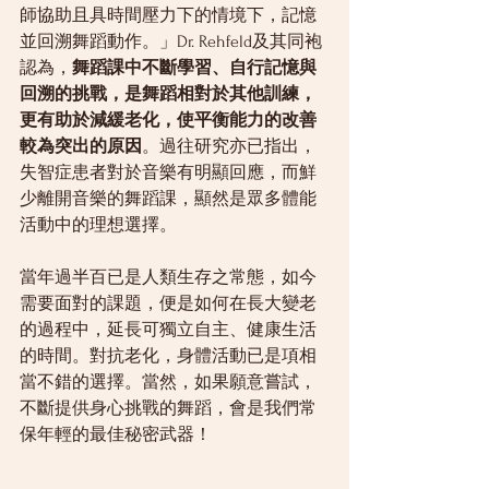
師協助且具時間壓力下的情境下，記憶
並回溯舞蹈動作。」Dr. Rehfeld及其同袍
認為，
舞蹈課中不斷學習、自行記憶與
回溯的挑戰，是舞蹈相對於其他訓練，
更有助於減緩老化，使平衡能力的改善
較為突出的原因
。過往研究亦已指出，
失智症患者對於音樂有明顯回應，而鮮
少離開音樂的舞蹈課，顯然是眾多體能
活動中的理想選擇。
當年過半百已是人類生存之常態，如今
需要面對的課題，便是如何在長大變老
的過程中，延長可獨立自主、健康生活
的時間。對抗老化，身體活動已是項相
當不錯的選擇。當然，如果願意嘗試，
不斷提供身心挑戰的舞蹈，會是我們常
保年輕的最佳秘密武器！