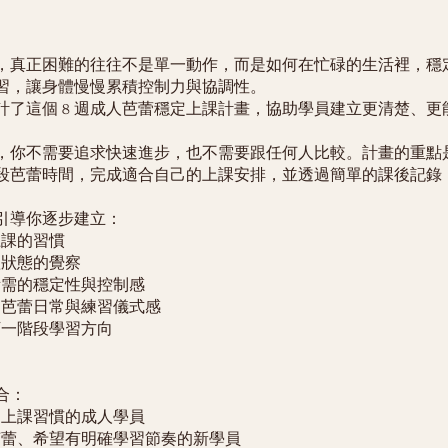
，真正困難的往往不是單一動作，而是如何在忙碌的生活裡，穩
習，讓身體慢慢累積控制力與協調性。
計了這個 8 週成人芭蕾穩定上課計畫，協助學員建立更清楚、更
。
週裡，你不需要追求快速進步，也不需要跟任何人比較。計畫的重點
段芭蕾時間，完成適合自己的上課安排，並透過簡單的課後記錄
引導你逐步建立：
上課的習慣
體狀態的覺察
蕾所需的穩定性與控制感
己的芭蕾日常與練習儀式感
下一階段學習方向
合：
固定上課習慣的成人學員
學芭蕾、希望有明確學習節奏的新學員