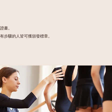
步
證書。
有步驟的人皆可獲頒發標章。