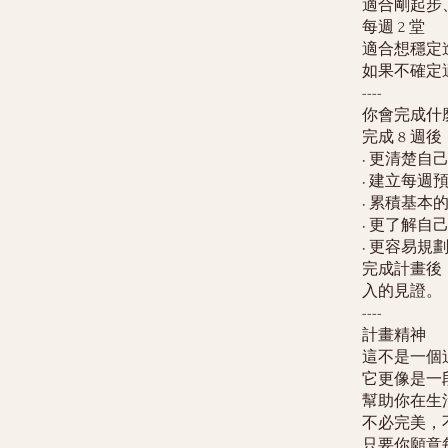
適合剛起步
每週 2 堂
適合想穩定
如果不確定
----
你會完成什
完成 8 週
• 更清楚自
• 建立每週
• 累積基
• 更了解
• 更容易
完成計畫後
入的見證。
----
計畫精神
這不是一個
它更像是一
幫助你在生
不必完美，
只要你願意