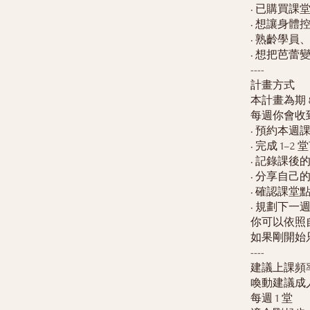
• 已購買
• 想讓身
• 熟齡學
• 想把芭
----
計畫方式
本計畫為期 
每週你會收
• 預約本週
• 完成 1–2
• 記錄課後
• 分享自己
• 確認課堂
• 規劃下一
你可以依照
如果剛開始
----
建議上課頻
喚動建議成人
每週 1 堂