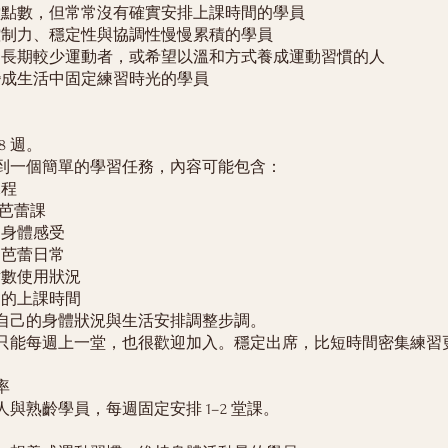
課堂點數，但常常沒有確實安排上課時間的學員
體控制力、穩定性與協調性慢慢累積的學員
員、長期較少運動者，或希望以溫和方式養成運動習慣的人
蕾變成生活中固定練習時光的學員
8 週。
到一個簡單的學習任務，內容可能包含：
課程
 堂芭蕾課
的身體感受
的芭蕾日常
點數使用狀況
週的上課時間
自己的身體狀況與生活安排調整步調。
只能每週上一堂，也很歡迎加入。穩定出席，比短時間密集練習
率
與熟齡學員，每週固定安排 1–2 堂課。