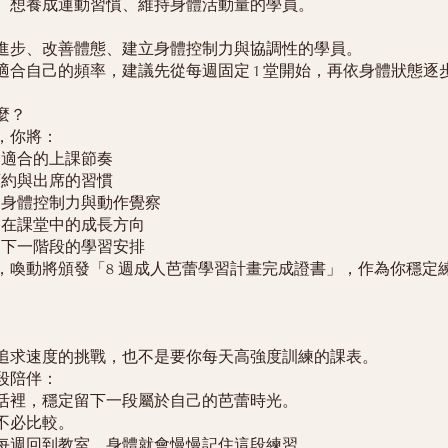
、想養成運動習慣、維持身體活動量的學員。
進步、改善體態、建立身體控制力與協調性的學員。
適合自己的頻率，建議先從每週固定 1 堂開始，再依身體狀態逐
麼？
後，你將：
己適合的上課節奏
預約與出席的習慣
本的身體控制力與動作覺察
自己在課堂中的成長方向
規劃下一階段的學習安排
，喚動將頒發「8 週成人芭蕾學習計畫完成證書」，作為你穩定
追求速度的挑戰，也不是要你每天高強度訓練的課表。
段陪伴：
活裡，穩定留下一段屬於自己的芭蕾時光。
不必比較。
每週回到教室，身體就會慢慢記住這段練習。