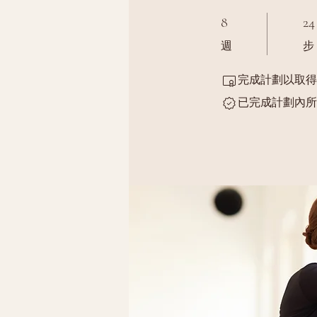
8 週
24 
8
24
週
步
完成計劃以取得
已完成計劃內所