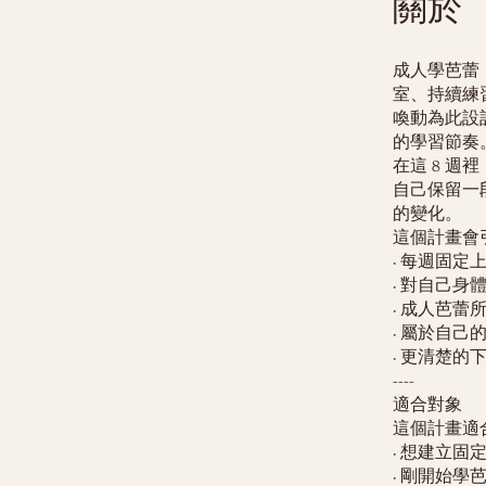
關於
成人學芭蕾
室、持續練
喚動為此設
的學習節奏
在這 8 
自己保留一
的變化。
這個計畫會
• 每週固定
• 對自己身
• 成人芭
• 屬於自
• 更清楚的
----
適合對象
這個計畫適
• 想建立
• 剛開始