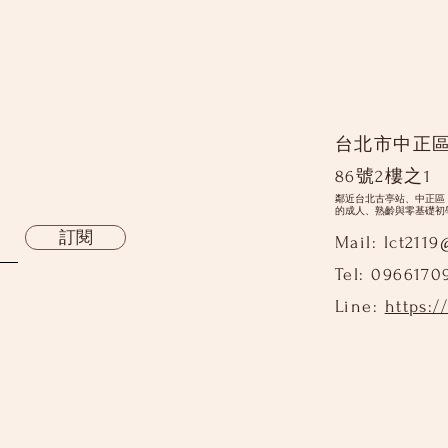
台北市中正
86號2樓之1
鄰近台北古亭站、中正區
的成人、熟齡與零基礎初
訂閱
Mail:
lct211
Tel: 0966170
Line:
https:/