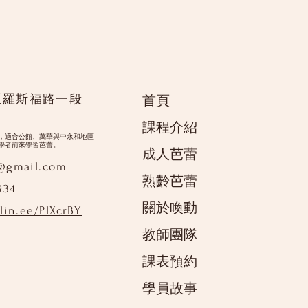
區羅斯福路一段
首頁
課程介紹
，適合公館、萬華與中永和地區
學者前來學習芭蕾。
成人芭蕾
9@gmail.com
熟齡芭蕾
934
關於喚動
/lin.ee/PlXcrBY
教師團隊
課表預約
學員故事