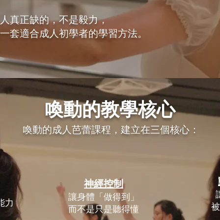
人真正缺的，不是毅力，
一套適合成人初學者的學習方法。
喚動的教學核心
喚動的成人芭蕾課程，建立在三個核心：​​
神經控制
讓身體「做得到」
力​
被
而不是只是聽得懂