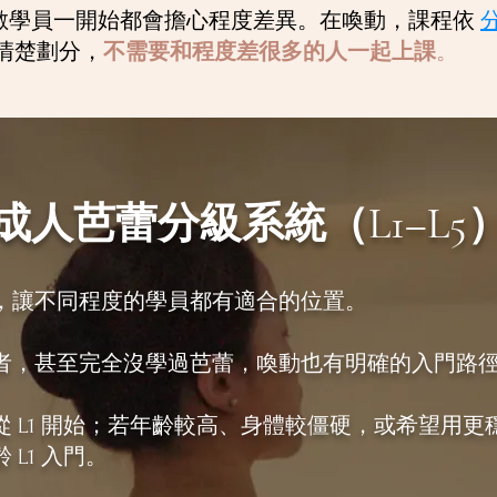
數學員一開始都會擔心程度差異。在喚動，課程依
清楚劃分，
不需要和程度差很多的人一起上課
。
成人芭蕾分級系統（L1–L5
，讓不同程度的學員都有適合的位置。
者，甚至完全沒學過芭蕾，喚動也有明確的入門路
 L1 開始；若年齡較高、身體較僵硬，或希望用更
L1 入門。​