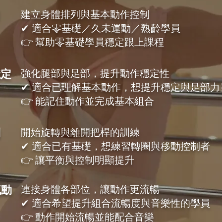
建立身體排列與基本動作控制
✔
適合零基礎／久未運動／熟齡學員
👉 幫助零基礎學員穩定跟上課程
穩定
強化腿部與足部，提升動作穩定性
✔ 適合已理解基本動作，想提升穩定與足部力
👉 能記住動作並完成基本組合
制
開始旋轉與離開把桿的訓練
✔ 適合已有基礎，想練習轉圈與移動控制者
👉 讓平衡與控制明顯提升
流動
連接身體各部位，讓動作更流暢
✔ 適合希望提升組合流暢度與音樂性的學員
👉 動作開始流暢並能配合音樂