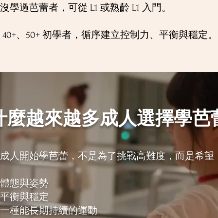
沒學過芭蕾者，可從 L1 或熟齡 L1 入門。
 40+、50+ 初學者，循序建立控制力、平衡與穩定。
什麼越來越多成人選擇學芭
成人開始學芭蕾，不是為了挑戰高難度，而是希望
體態與姿勢
平衡與穩定
一種能長期持續的運動