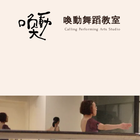
​喚動舞蹈教室
Calling Performing Arts Studio