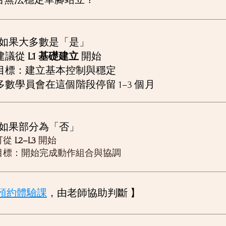
否無法穩定單腳站立？
 如果大多數是「是」
 建議從
L1 基礎建立
開始
 目標：建立基本控制與穩定
 多數學員會在這個階段停留 1–3 個月
 如果部分為「否」
可從
L2–L3
開始
 目標：開始完成動作組合與協調
預約體驗課
，由老師協助判斷 】