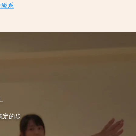
分級系
）
徑。
穩定的步