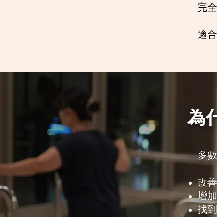
完全
適合
為
多數
改善
增加
找到