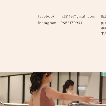
Facebook
lct2119@gmail.com
線
Instagram
0966170934
快
學
​