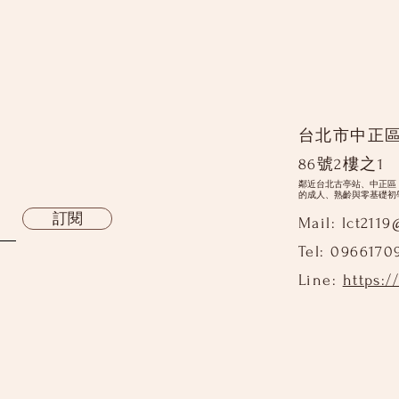
台北市中正
86號2樓之1
鄰近台北古亭站、中正區
的成人、熟齡與零基礎初
訂閱
Mail:
lct211
Tel: 0966170
Line:
https:/