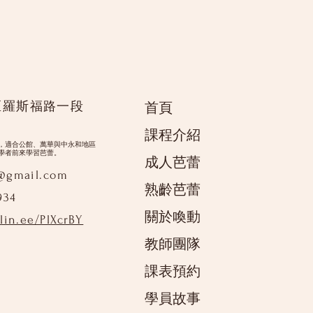
區羅斯福路一段
首頁
課程介紹
，適合公館、萬華與中永和地區
學者前來學習芭蕾。
成人芭蕾
9@gmail.com
熟齡芭蕾
934
關於喚動
/lin.ee/PlXcrBY
教師團隊
課表預約
學員故事