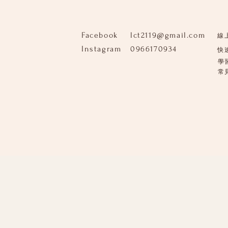
Facebook
lct2119@gmail.com
線
Instagram
0966170934
快
學
​