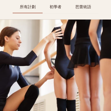
所有計劃
初學者
芭蕾術語