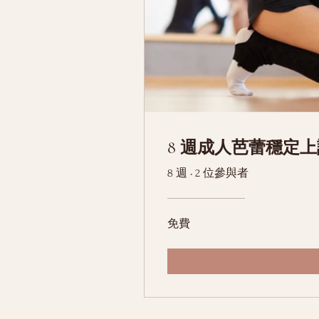
8 週成人芭蕾穩定
8 週
•
2 位參與者
免費