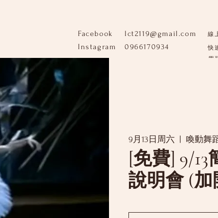
Facebook
lct2119@gmail.com
線
Instagram
0966170934
快
學
​
9月13日周六
  |  
喚動舞
[免費] 9/1
說明會 (加