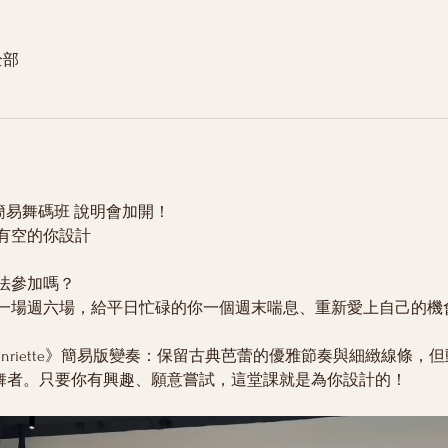
全部
a 簡易舞碼班 說明會加開！
有空的你設計
法參加嗎？
一場週六場，給平日忙碌的你一個週末喘息、重新愛上自己的機
 – Henriette》簡易版變奏：保留古典芭蕾的優雅節奏與細緻線
齡舞者。只要你有興趣、願意嘗試，這堂課就是為你設計的！