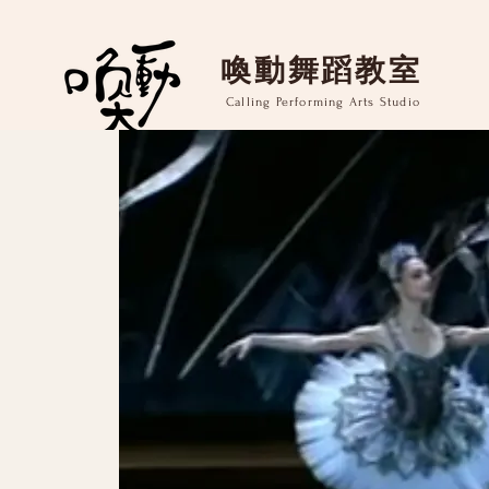
​喚動舞蹈教室
Calling Performing Arts Studio