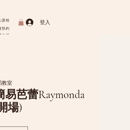
上課程
登入
速預約
習小組
常見問題
蹈教室
3簡易芭蕾Raymonda
開場)