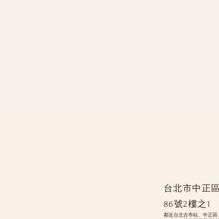
台北市中正
86號2樓之1
鄰近台北古亭站、中正區