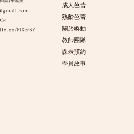
學者前來學習芭蕾。
成人芭蕾
9@gmail.com
熟齡芭蕾
934
關於喚動
/lin.ee/PlXcrBY
教師團隊
課表預約
學員故事