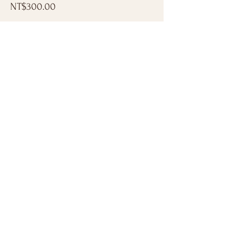
NT$300.00
分享此活動
​想收到課程資訊嗎？
輸入你的Email
訂閱
台北市中正區羅斯福路一段86號2樓之1
鄰近台北古亭站、中正區，適合公館、萬華與中永和地區的成人、熟齡與零基礎初