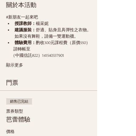
關於本活動
#新朋友一起來吧
授課教師：
楊采妮
建議服裝：
舒適、貼身且具彈性之衣物。
如果沒有舞鞋，請備一雙運動襪。
體驗費用：
酌收300元課程費（原價550）
      請轉帳至
    （中國信託822）141540337901
顯示更多
門票
銷售已完結
票券類型
芭蕾體驗
價格