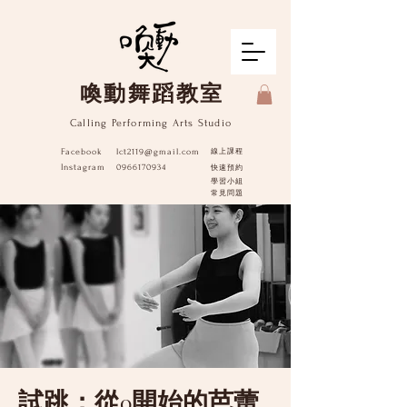
​喚動舞蹈教室
Calling Performing Arts Studio
Facebook
lct2119@gmail.com
線上課程
Instagram
0966170934
快速預約
學習小組
​常見問題
試跳：從0開始的芭蕾