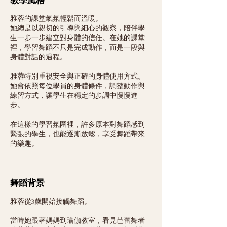
教學風格
雅蓉的課堂氣氛輕鬆而溫暖。
她總是以親切的引導與細心的觀察，陪伴學
生一步一步建立對身體的信任。在她的課堂
裡，學習舞蹈不只是完成動作，而是一段與
身體對話的過程。
雅蓉特別重視安全與正確的身體使用方式。
她會依照每位學員的身體條件，調整動作與
練習方式，讓學生在穩定的步調中慢慢進
步。
在這樣的學習氛圍裡，許多原本對舞蹈感到
緊張的學生，也能逐漸放鬆，享受舞蹈帶來
的樂趣。
舞蹈背景
雅蓉從3歲開始接觸舞蹈。
當時她跟著媽媽到瑜伽教室，看見芭蕾舞者