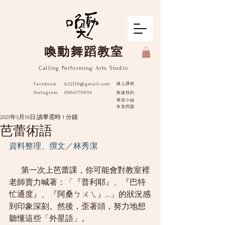
​喚動舞蹈教室
Calling Performing Arts Studio
Facebook
lct2119@gmail.com
線上課程
Instagram
0966170934
快速預約
學習小組
​常見問題
2021年5月19日
讀畢需時 1 分鐘
芭蕾術語
資料整理、撰文／林秀潔
      第一次上芭蕾課，你可能會對教室裡
老師賣力喊著：「『普利耶』、『巴特
忙通度』、『阿桑ㄅㄨㄟ』…」的狀況感
到印象深刻。然後，歪著頭，努力地想
聽懂這些「外星語」。 